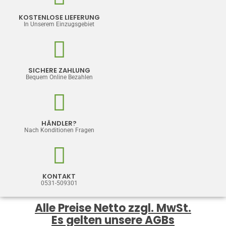
3-8 Werktage
58,80
€
Netto
KOSTENLOSE LIEFERUNG
In Unserem Einzugsgebiet
Dawn Eispulver Uni Joghi 2,55Kg
3-8 Werktage
54,75
€
Netto
SICHERE ZAHLUNG
Bequem Online Bezahlen
Dawn Aroma Mauriti.-Vanille 1Kg
3-8 Werktage
22,90
€
Netto
HÄNDLER?
Nach Konditionen Fragen
KONTAKT
0531-509301
Alle Preise Netto zzgl. MwSt.
Es gelten unsere AGBs