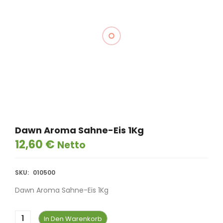
105,75
€
Netto
Dawn Eispaste Pfefferminz 3,5Kg
3-8 Werktage
64,75
€
Netto
Dawn Eispaste Vanille 5Kg
3-8 Werktage
99,50
€
Netto
Dawn Aroma Sahne-Eis 1Kg
12,60
€
Netto
SKU:
010500
Dawn Aroma Sahne-Eis 1Kg
In Den Warenkorb