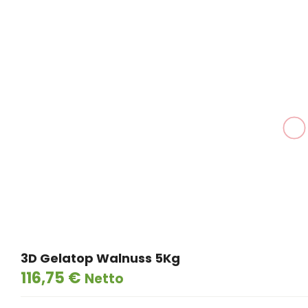
Dawn Aroma Sahne-Eis 1Kg
3-8 Werktage
12,60
€
Netto
3D Gelatop Walnuss 5Kg
116,75
€
Netto