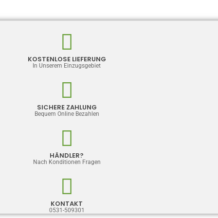
oghurt 2,5Kg
Werktage
etto
KOSTENLOSE LIEFERUNG
In Unserem Einzugsgebiet
SICHERE ZAHLUNG
Bequem Online Bezahlen
HÄNDLER?
Nach Konditionen Fragen
KONTAKT
0531-509301