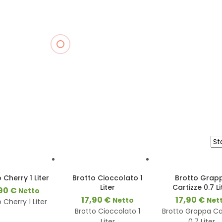
3-8
Werktage
 Cherry 1 Liter
Brotto Cioccolato 1
Brotto Grap
Liter
3-8
Cartizze 0.7 Li
3-
,90
€
Netto
Werktage
Werktage
17,90
€
17,90
€
Netto
Net
 Cherry 1 Liter
Brotto Cioccolato 1
Brotto Grappa Ca
Liter
0.7 Liter