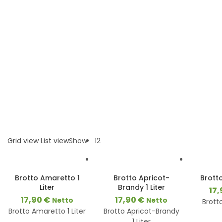
Grid view
List view
Show
12
3-8
Brotto Amaretto 1
Brotto Apricot-
Brotto
Werktage
Liter
Brandy 1 Liter
3-8
17
Werktage
17,90
€
17,90
€
Netto
Netto
Brotto
Brotto Amaretto 1 Liter
Brotto Apricot-Brandy
1 Liter