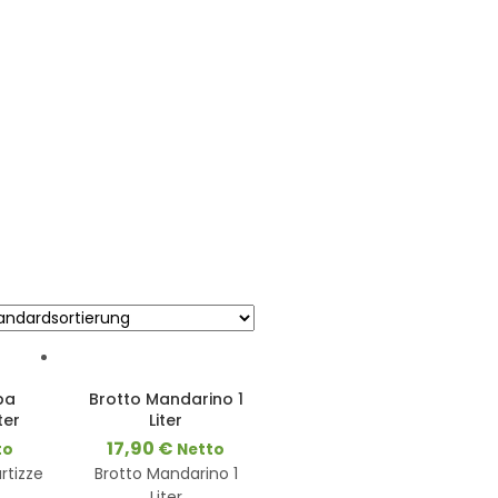
pa
Brotto Mandarino 1
ter
8
Liter
3-8
Werktage
17,90
€
to
Netto
rtizze
Brotto Mandarino 1
Liter