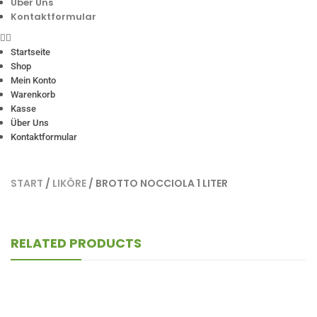
Über Uns
Kontaktformular
Startseite
Shop
Mein Konto
Warenkorb
Kasse
Über Uns
Kontaktformular
START
/
LIKÖRE
/ BROTTO NOCCIOLA 1 LITER
RELATED PRODUCTS
Dolce Likör Curacao Rot 1Kg
3-8 Werktage