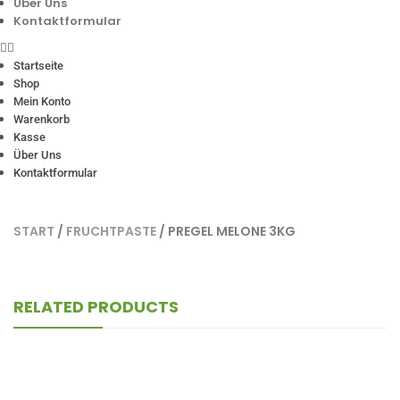
Über Uns
Kontaktformular
Startseite
Shop
Mein Konto
Warenkorb
Kasse
Über Uns
Kontaktformular
START
/
FRUCHTPASTE
/ PREGEL MELONE 3KG
RELATED PRODUCTS
Mec3 Wassermelone 500 1,25Kg
3-8 Werktage