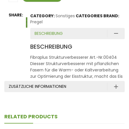
SHARE:
CATEGORY:
Sonstiges
CATEGORIES BRAND:
Pregel
BESCHREIBUNG
BESCHREIBUNG
Fibraplus Strukturverbesserer Art.-Nr.00404
Diesser Strukturverbesserer mit pflanzlichen
Fasern für die Warm- oder Kaltverarbeitung
zur Optimierung der Eisstruktur, macht das Eis
voluminöser, kompakter und cremiger.
ZUSÄTZLICHE INFORMATIONEN
Außerdem schmilzt es langsamer und glänzt
weniger auf der Oberfläche. Weiterhin werden
die Nährstoffgehalte verbessert. Dosierung: 15
g / kg Grundmasse Einheit: 1.50 Beutel Marke:
Pregel
RELATED PRODUCTS